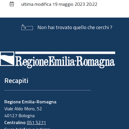
ultima modifica
19 maggio 2023 20:22
documento
Non hai trovato quello che cerchi ?
Piè
di
pagina
Recapiti
Regione Emilia-Romagna
Viale Aldo Moro, 52
40127 Bologna
Centralino
051 5271