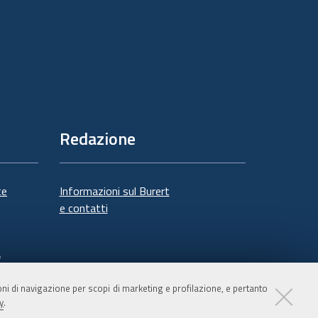
Redazione
te
Informazioni sul Burert
e contatti
à
ioni di navigazione per scopi di marketing e profilazione, e pertanto
y
.