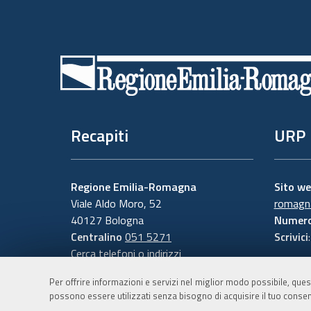
Piè
di
pagina
Recapiti
URP
Regione Emilia-Romagna
Sito w
Viale Aldo Moro, 52
romagna
40127 Bologna
Numero
Centralino
051 5271
Scrivici
Cerca telefoni o indirizzi
Per offrire informazioni e servizi nel miglior modo possibile, ques
possono essere utilizzati senza bisogno di acquisire il tuo consen