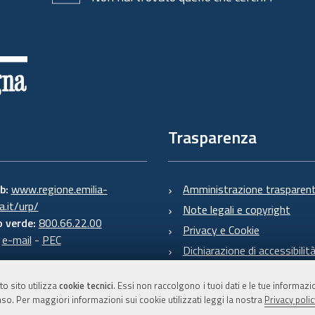
Trasparenza
eb:
www.regione.emilia-
Amministrazione trasparen
.it/urp/
Note legali e copyright
 verde:
800.66.22.00
Privacy e Cookie
:
e-mail
-
PEC
Dichiarazione di accessibilit
to sito utilizza
cookie tecnici
. Essi non raccolgono i tuoi dati e le tue informaz
so. Per maggiori informazioni sui cookie utilizzati leggi la nostra
Privacy polic