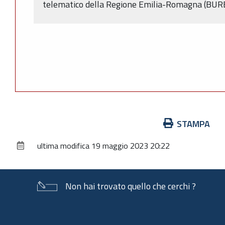
telematico della Regione Emilia-Romagna (BUR
Azioni
STAMPA
sul
ultima modifica
19 maggio 2023 20:22
documento
Non hai trovato quello che cerchi ?
Piè