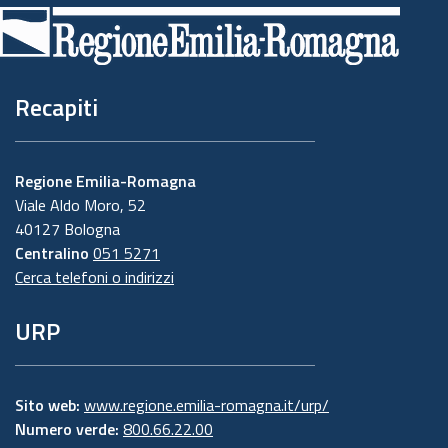
di
pagina
Recapiti
Regione Emilia-Romagna
Viale Aldo Moro, 52
40127 Bologna
Centralino
051 5271
Cerca telefoni o indirizzi
URP
Sito web:
www.regione.emilia-romagna.it/urp/
Numero verde:
800.66.22.00