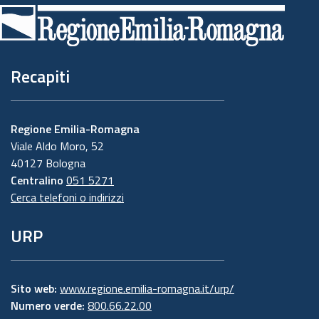
di
pagina
Recapiti
Regione Emilia-Romagna
Viale Aldo Moro, 52
40127 Bologna
Centralino
051 5271
Cerca telefoni o indirizzi
URP
Sito web:
www.regione.emilia-romagna.it/urp/
Numero verde:
800.66.22.00