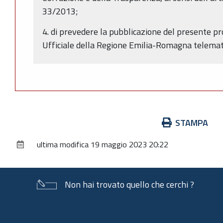
33/2013;
4. di prevedere la pubblicazione del presente p
Ufficiale della Regione Emilia-Romagna telematic
Azioni
STAMPA
sul
ultima modifica
19 maggio 2023 20:22
documento
Non hai trovato quello che cerchi ?
Piè