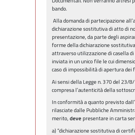
Documentali. Non verranno altresì p
bando.
Alla domanda di partecipazione all’a
dichiarazione sostitutiva di atto di 
presentazione, da parte degli aspiran
forme della dichiarazione sostitutiv
attraverso utilizzazione di casella di
inviata in un unico file le cui dime
caso di impossibilità di apertura dei f
Ai sensi della Legge n. 370 del 23/8
compresa l’autenticità della sottoscr
In conformità a quanto previsto dall’ar
rilasciate dalle Pubbliche Amministra
merito,
deve
presentare in carta se
a) “dichiarazione sostitutiva di cert