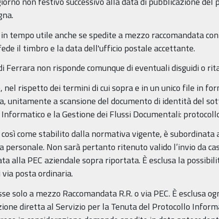
iorno non festivo successivo alla data di pubblicazione del 
gna.
in tempo utile anche se spedite a mezzo raccomandata con a
fede il timbro e la data dell'ufficio postale accettante.
i Ferrara non risponde comunque di eventuali disguidi o ritar
el rispetto dei termini di cui sopra e in un unico file in f
ata, unitamente a scansione del documento di identità del sott
 Informatico e la Gestione dei Flussi Documentali: protocoll
o, così come stabilito dalla normativa vigente, è subordinata a
ta personale. Non sarà pertanto ritenuto valido l’invio da cas
ta alla PEC aziendale sopra riportata. È esclusa la possibil
 via posta ordinaria.
 solo a mezzo Raccomandata R.R. o via PEC. È esclusa ogn
one diretta al Servizio per la Tenuta del Protocollo Informa