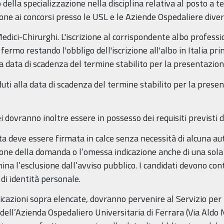
 della specializzazione nella disciplina relativa al posto a
ione ai concorsi presso le USL e le Aziende Ospedaliere dive
 Medici-Chirurghi. L'iscrizione al corrispondente albo profess
rmo restando l'obbligo dell'iscrizione all'albo in Italia prim
la data di scadenza del termine stabilito per la presentazi
duti alla data di scadenza del termine stabilito per la pres
i dovranno inoltre essere in possesso dei requisiti previsti d
 deve essere firmata in calce senza necessità di alcuna aut
one della domanda o l’omessa indicazione anche di una sola 
mina l’esclusione dall’avviso pubblico. I candidati devono 
di identità personale.
dicazioni sopra elencate, dovranno pervenire al Servizio per
 dell’Azienda Ospedaliero Universitaria di Ferrara (Via Aldo 