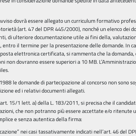
rese in considerazione domande spedite in data antecedente 
vviso dovrà essere allegato un curriculum formativo profes
notorietà (art. 47 del DPR 445/2000), nonché un elenco dei do
ti, di ulteriore documentazione utile ai fini della, valutazio
a, entro il termine per la presentazione delle domande. In 
 posta elettronica certificata, si rammenta che la domanda, c
nsioni non dovranno essere superiori a 10 MB. L’Amministraz
iles.
/1988 le domande di partecipazione al concorso non sono sog
izione ed i relativi documenti allegati.
t. 15/1 lett. a) della L. 183/2011, si precisa che il candidato
zioni, che non potranno più essere accettate e/o ritenute uti
mplice e senza autentica della firma:
ificazione” nei casi tassativamente indicati nell’art. 46 del 