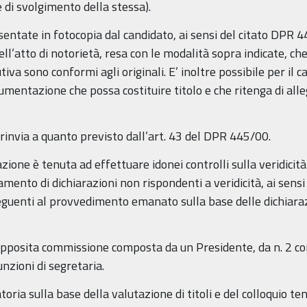
de di svolgimento della stessa).
entate in fotocopia dal candidato, ai sensi del citato DPR 4
ll’atto di notorietà, resa con le modalità sopra indicate, che
tiva sono conformi agli originali. E’ inoltre possibile per il 
cumentazione che possa costituire titolo e che ritenga di all
si rinvia a quanto previsto dall’art. 43 del DPR 445/00.
one è tenuta ad effettuare idonei controlli sulla veridicità
tamento di dichiarazioni non rispondenti a veridicità, ai sens
eguenti al provvedimento emanato sulla base delle dichiarazi
pposita commissione composta da un Presidente, da n. 2 com
nzioni di segretaria.
ia sulla base della valutazione di titoli e del colloquio te