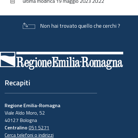
ultima modifica
19 maggio 2023 20:22
documento
Non hai trovato quello che cerchi ?
Piè
di
pagina
Recapiti
Regione Emilia-Romagna
Viale Aldo Moro, 52
40127 Bologna
Centralino
051 5271
Cerca telefoni o indirizzi