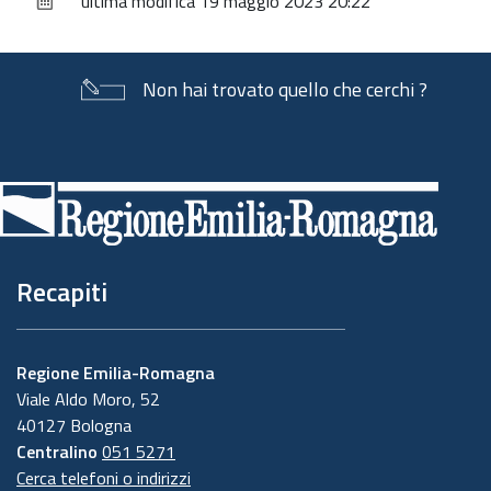
ultima modifica
19 maggio 2023 20:22
documento
Non hai trovato quello che cerchi ?
Piè
di
pagina
Recapiti
Regione Emilia-Romagna
Viale Aldo Moro, 52
40127 Bologna
Centralino
051 5271
Cerca telefoni o indirizzi