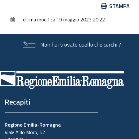
Azioni
STAMPA
sul
ultima modifica
19 maggio 2023 20:22
documento
Non hai trovato quello che cerchi ?
Piè
di
pagina
Recapiti
Regione Emilia-Romagna
Viale Aldo Moro, 52