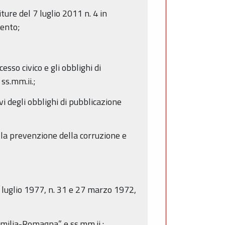
ture del 7 luglio 2011 n. 4 in
mento;
sso civico e gli obblighi di
ss.mm.ii.;
 degli obblighi di pubblicazione
a prevenzione della corruzione e
luglio 1977, n. 31 e 27 marzo 1972,
Emilia-Romagna” e ss.mm.ii.;