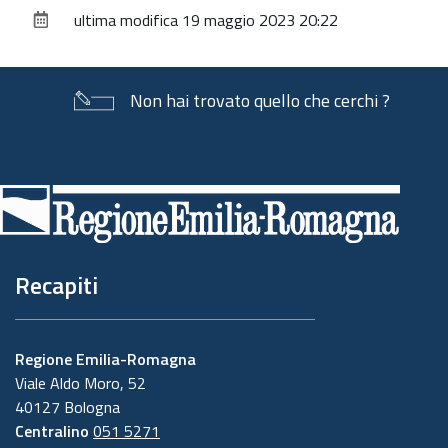
sul
ultima modifica
19 maggio 2023 20:22
documento
Non hai trovato quello che cerchi ?
Piè
di
pagina
Recapiti
Regione Emilia-Romagna
Viale Aldo Moro, 52
40127 Bologna
Centralino
051 5271