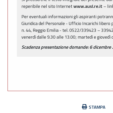
reperibile nel sito Internet
www.ausl.re.it
– lin
Per eventuali informazioni gli aspiranti potrann
Giuridica del Personale - Ufficio Incarichi libero pr
n. 44, Reggio Emilia - tel. 0522/339423 – 339424.
venerdì dalle 9.30 alle 13.00; martedì e giovedì d
Scadenza presentazione domande: 6 dicembre
Azioni
STAMPA