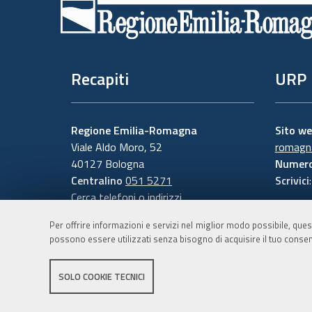
di
pagina
Recapiti
URP
Regione Emilia-Romagna
Sito w
Viale Aldo Moro, 52
romagna
40127 Bologna
Numero
Centralino
051 5271
Scrivici
Cerca telefoni o indirizzi
Per offrire informazioni e servizi nel miglior modo possibile, ques
possono essere utilizzati senza bisogno di acquisire il tuo consen
SOLO COOKIE TECNICI