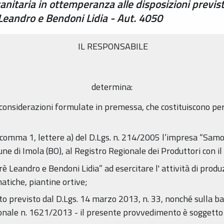
osanitaria in ottemperanza alle disposizioni previ
eandro e Bendoni Lidia - Aut. 4050
IL RESPONSABILE
determina:
 considerazioni formulate in premessa, che costituiscono pe
19, comma 1, lettere a) del D.Lgs. n. 214/2005 l’impresa “Sam
ne di Imola (BO), al Registro Regionale dei Produttori con il
è Leandro e Bendoni Lidia” ad esercitare l' attività di produ
matiche, piantine ortive;
to previsto dal D.Lgs. 14 marzo 2013, n. 33, nonché sulla bas
onale n. 1621/2013 - il presente provvedimento è soggetto a