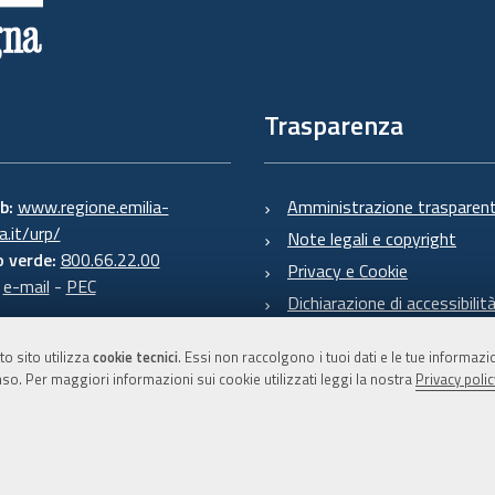
Trasparenza
eb:
www.regione.emilia-
Amministrazione trasparen
.it/urp/
Note legali e copyright
 verde:
800.66.22.00
Privacy e Cookie
:
e-mail
-
PEC
Dichiarazione di accessibilit
to sito utilizza
cookie tecnici
. Essi non raccolgono i tuoi dati e le tue informaz
so. Per maggiori informazioni sui cookie utilizzati leggi la nostra
Privacy polic
C.F. 800.625.903.79