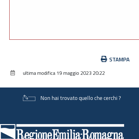
Azioni
STAMPA
sul
ultima modifica
19 maggio 2023 20:22
documento
Non hai trovato quello che cerchi ?
Piè
di
pagina