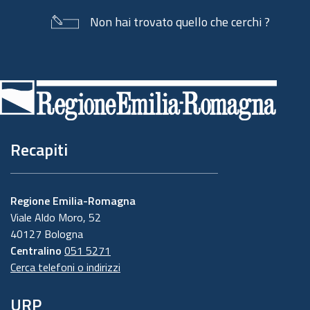
Non hai trovato quello che cerchi ?
Piè
di
pagina
Recapiti
Regione Emilia-Romagna
Viale Aldo Moro, 52
40127 Bologna
Centralino
051 5271
Cerca telefoni o indirizzi
URP