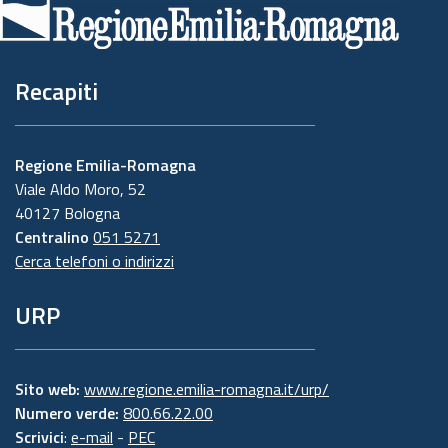
pagina
Recapiti
Regione Emilia-Romagna
Viale Aldo Moro, 52
40127 Bologna
Centralino
051 5271
Cerca telefoni o indirizzi
URP
Sito web:
www.regione.emilia-romagna.it/urp/
Numero verde:
800.66.22.00
Scrivici
:
e-mail
-
PEC