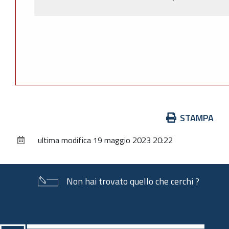
Azioni
STAMPA
sul
ultima modifica
19 maggio 2023 20:22
documento
Non hai trovato quello che cerchi ?
Piè
di