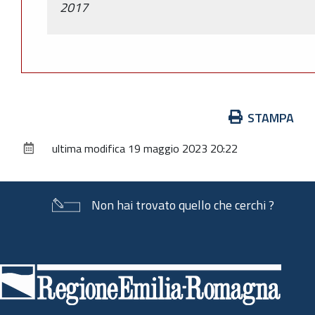
2017
Azioni
STAMPA
sul
ultima modifica
19 maggio 2023 20:22
documento
Non hai trovato quello che cerchi ?
Piè
di
pagina