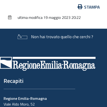
Azioni
STAMPA
sul
ultima modifica
19 maggio 2023 20:22
documento
Non hai trovato quello che cerchi ?
Piè
di
pagina
Recapiti
Regione Emilia-Romagna
Viale Aldo Moro, 52