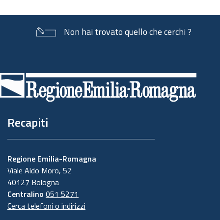
Non hai trovato quello che cerchi ?
Piè
di
pagina
Recapiti
Regione Emilia-Romagna
Viale Aldo Moro, 52
40127 Bologna
Centralino
051 5271
Cerca telefoni o indirizzi