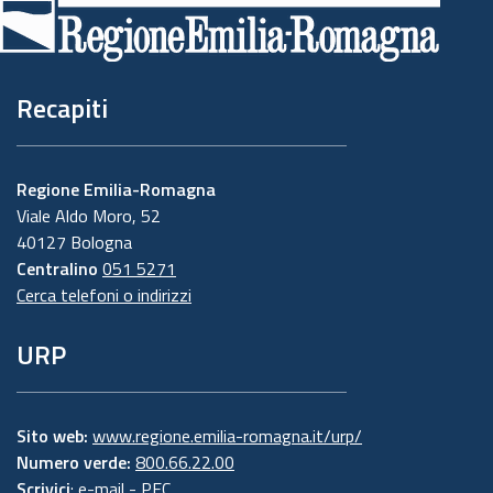
di
pagina
Recapiti
Regione Emilia-Romagna
Viale Aldo Moro, 52
40127 Bologna
Centralino
051 5271
Cerca telefoni o indirizzi
URP
Sito web:
www.regione.emilia-romagna.it/urp/
Numero verde:
800.66.22.00
Scrivici
:
e-mail
-
PEC