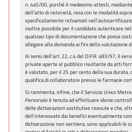
n. 445/00, purché il medesimo attesti, mediante
dell’atto di notorietà, resa con le modalità soprai
specificatamente richiamati nell’autocertificazio
inoltre possibile per il candidato autenticare ne
qualsiasi tipo di documentazione che possa costit
allegare alla domanda ai fini della valutazione d
Ai sensi dell’art. 22, c.4 del D.P.R. 483/97, il se
private aperte al pubblico risultante da atti form
è valutato, per il 25 per cento della sua durata, 
qualifica di collaboratore presso le farmacie co
Si rammenta, infine, che il Servizio Unico Metr
Personale è tenuta ad effettuare idonei controlli
delle dichiarazioni sostitutive ricevute e che, ol
dell’interessato dai benefici eventualmente cons
dichiarazione non veritiera, sono applicabili le s
ipotesi di falsità in atti e dichiarazioni mendaci.