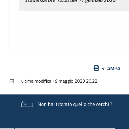
Scadenza: ore 12.00 del 17 gennaio 2020
Azioni
STAMPA
sul
ultima modifica
19 maggio 2023 20:22
documento
Non hai trovato quello che cerchi ?
Piè