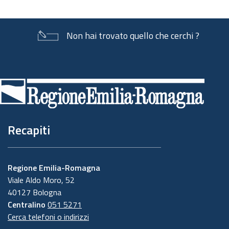
Non hai trovato quello che cerchi ?
Piè
di
pagina
Recapiti
Regione Emilia-Romagna
Viale Aldo Moro, 52
40127 Bologna
Centralino
051 5271
Cerca telefoni o indirizzi