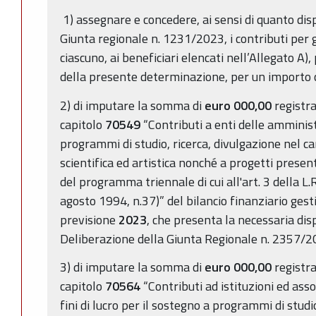
1) assegnare e concedere, ai sensi di quanto dis
Giunta regionale n. 1231/2023, i contributi per gl
ciascuno, ai beneficiari elencati nell’Allegato A)
della presente determinazione, per un importo
2) di imputare la somma di
euro
000,00
registra
capitolo
70549
“Contributi a enti delle amministr
programmi di studio, ricerca, divulgazione nel c
scientifica ed artistica nonché a progetti present
del programma triennale di cui all'art. 3 della L.R.
agosto 1994, n.37)” del bilancio finanziario ge
previsione
2023
, che presenta la necessaria dis
Deliberazione della Giunta Regionale n. 2357/20
3) di imputare la somma di
euro
000,00
registra
capitolo
70564
“Contributi ad istituzioni ed asso
fini di lucro per il sostegno a programmi di studi