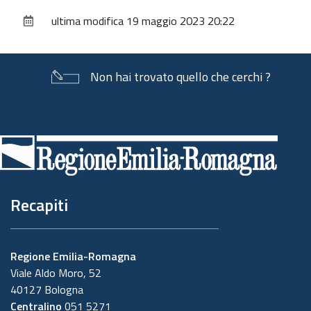
sul
ultima modifica
19 maggio 2023 20:22
documento
Non hai trovato quello che cerchi ?
Piè
di
pagina
Recapiti
Regione Emilia-Romagna
Viale Aldo Moro, 52
40127 Bologna
Centralino
051 5271