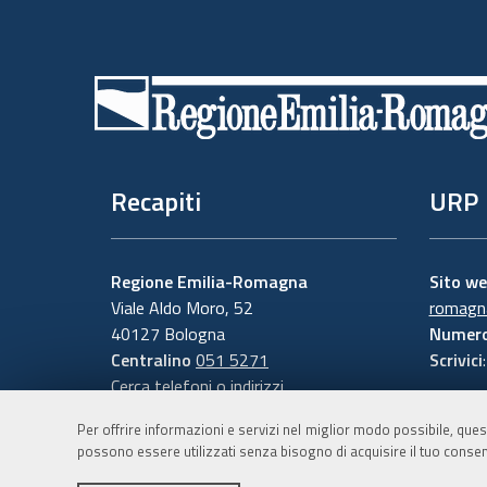
Piè
di
pagina
Recapiti
URP
Regione Emilia-Romagna
Sito w
Viale Aldo Moro, 52
romagna
40127 Bologna
Numero
Centralino
051 5271
Scrivici
Cerca telefoni o indirizzi
Per offrire informazioni e servizi nel miglior modo possibile, ques
possono essere utilizzati senza bisogno di acquisire il tuo consen