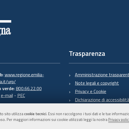
Trasparenza
eb:
www.regione.emilia-
Amministrazione trasparen
.it/urp/
Note legali e copyright
 verde:
800.66.22.00
Privacy e Cookie
:
e-mail
-
PEC
Dichiarazione di accessibilit
to sito utilizza
cookie tecnici
. Essi non raccolgono i tuoi dati e le tue informaz
so. Per maggiori informazioni sui cookie utilizzati leggi la nostra
Privacy polic
C.F. 800.625.903.79