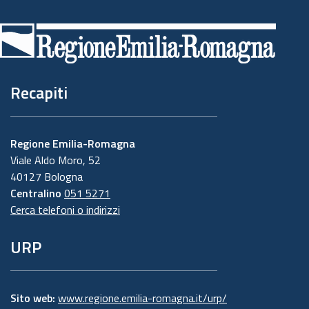
Piè
di
pagina
Recapiti
Regione Emilia-Romagna
Viale Aldo Moro, 52
40127 Bologna
Centralino
051 5271
Cerca telefoni o indirizzi
URP
Sito web:
www.regione.emilia-romagna.it/urp/