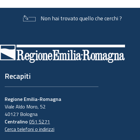
Non hai trovato quello che cerchi ?
Piè
di
pagina
Recapiti
Regione Emilia-Romagna
Viale Aldo Moro, 52
40127 Bologna
Centralino
051 5271
Cerca telefoni o indirizzi