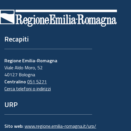
di
pagina
Recapiti
Regione Emilia-Romagna
Viale Aldo Moro, 52
40127 Bologna
Centralino
051 5271
Cerca telefoni o indirizzi
URP
Sito web:
www.regione.emilia-romagna.it/urp/