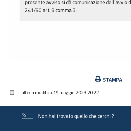
presente avviso si dà comunicazione dell’avvio d
241/90 art. 8 comma 3.
Azioni
STAMPA
sul
ultima modifica
19 maggio 2023 20:22
documento
Non hai trovato quello che cerchi ?
Piè