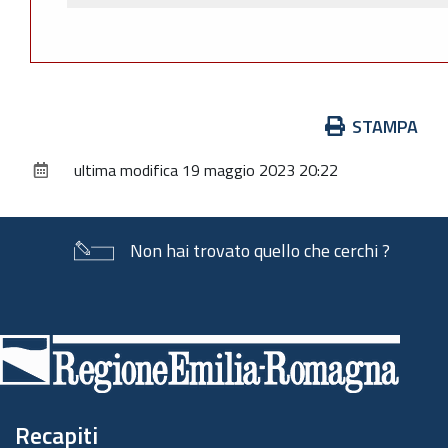
Azioni
STAMPA
sul
ultima modifica
19 maggio 2023 20:22
documento
Non hai trovato quello che cerchi ?
Piè
di
pagina
Recapiti