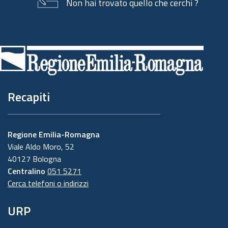
Non hai trovato quello che cerchi ?
Piè
di
pagina
Recapiti
Regione Emilia-Romagna
Viale Aldo Moro, 52
40127 Bologna
Centralino
051 5271
Cerca telefoni o indirizzi
URP