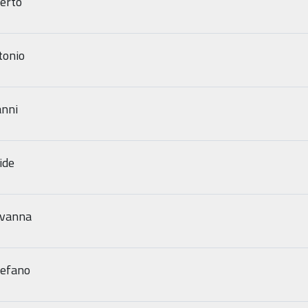
erto
tonio
anni
ide
ovanna
tefano