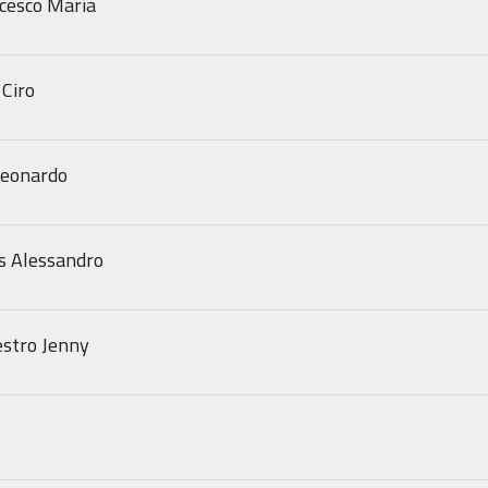
ncesco Maria
 Ciro
Leonardo
s Alessandro
estro Jenny