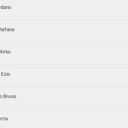
ordano
tefano
Mirko
 Ezio
ro Bruno
erta