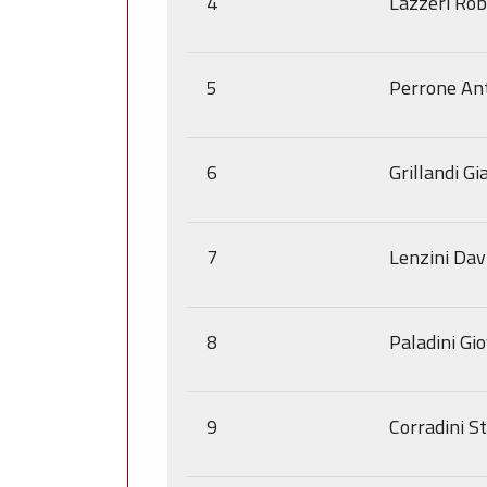
4
Lazzeri Rob
5
Perrone An
6
Grillandi Gi
7
Lenzini Dav
8
Paladini Gi
9
Corradini S