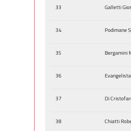
33
Galletti Gi
34
Podimane S
35
Bergamini 
36
Evangelista
37
Di Cristofa
38
Chiatti Rob