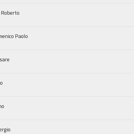
 Roberto
enico Paolo
sare
io
mo
ergio