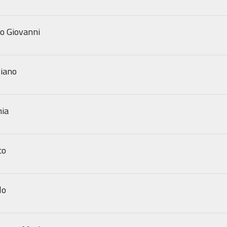
to Giovanni
liano
nia
co
lo