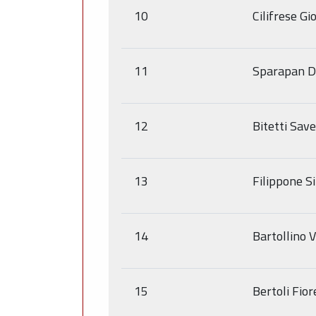
10
Cilifrese G
11
Sparapan D
12
Bitetti Sav
13
Filippone 
14
Bartollino 
15
Bertoli Fio