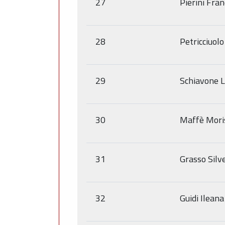
27
Pierini Fra
28
Petricciuolo
29
Schiavone 
30
Maffè Mori
31
Grasso Silv
32
Guidi Ileana