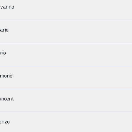
iovanna
ario
erio
Simone
Vincent
renzo