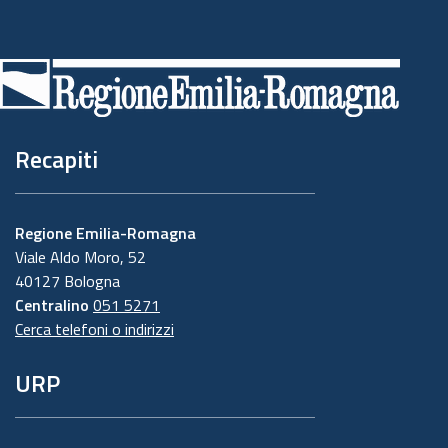
Piè
di
pagina
Recapiti
Regione Emilia-Romagna
Viale Aldo Moro, 52
40127 Bologna
Centralino
051 5271
Cerca telefoni o indirizzi
URP