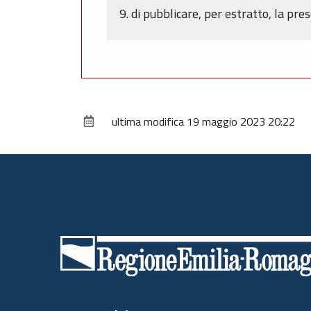
9. di pubblicare, per estratto, la pr
ultima modifica
19 maggio 2023 20:22
Piè
di
pagina