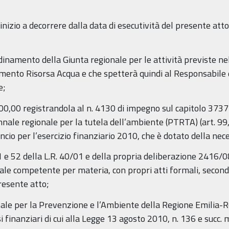
o inizio a decorrere dalla data di esecutività del presente at
oordinamento della Giunta regionale per le attività previste n
amento Risorsa Acqua e che spetterà quindi al Responsabile d
e;
000,00 registrandola al n. 4130 di impegno sul capitolo 3737
ale regionale per la tutela dell’ambiente (PTRTA) (art. 99, 
lancio per l’esercizio finanziario 2010, che è dotato della nec
 51 e 52 della L.R. 40/01 e della propria deliberazione 2416/0
le competente per materia, con propri atti formali, secondo l
resente atto;
ionale per la Prevenzione e l’Ambiente della Regione Emil
ssi finanziari di cui alla Legge 13 agosto 2010, n. 136 e succ. 