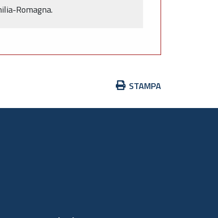
Emilia-Romagna.
Azioni
STAMPA
sul
documento