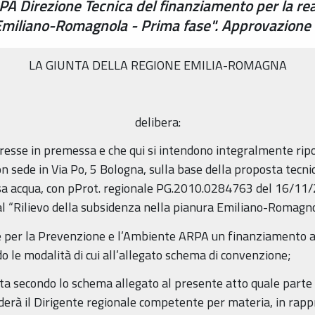
 Direzione Tecnica del finanziamento per la reali
 Emiliano-Romagnola - Prima fase". Approvazione
LA GIUNTA DELLA REGIONE EMILIA-ROMAGNA
delibera:
spresse in premessa e che qui si intendono integralmente rip
 sede in Via Po, 5 Bologna, sulla base della proposta tecni
sa acqua, con pProt. regionale PG.2010.0284763 del 16/11/2
e al “Rilievo della subsidenza nella pianura Emiliano-Romagn
le per la Prevenzione e l’Ambiente ARPA un finanziamento a
 le modalità di cui all’allegato schema di convenzione;
ta secondo lo schema allegato al presente atto quale parte 
ederà il Dirigente regionale competente per materia, in rapp