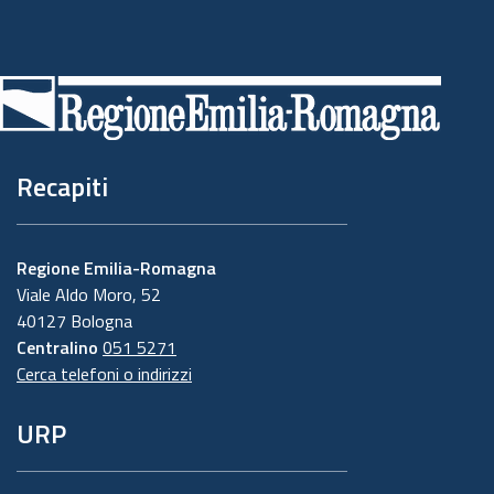
Piè
di
pagina
Recapiti
Regione Emilia-Romagna
Viale Aldo Moro, 52
40127 Bologna
Centralino
051 5271
Cerca telefoni o indirizzi
URP