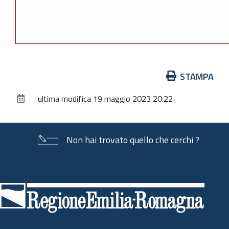
Azioni
STAMPA
sul
ultima modifica
19 maggio 2023 20:22
documento
Non hai trovato quello che cerchi ?
Piè
di
pagina