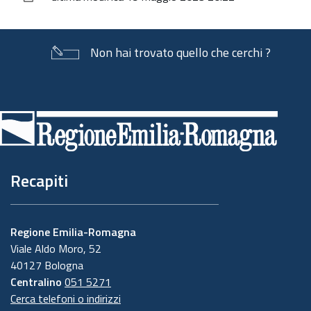
documento
Non hai trovato quello che cerchi ?
Piè
di
pagina
Recapiti
Regione Emilia-Romagna
Viale Aldo Moro, 52
40127 Bologna
Centralino
051 5271
Cerca telefoni o indirizzi