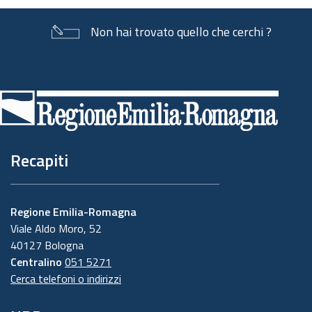
Non hai trovato quello che cerchi ?
Piè
di
pagina
Recapiti
Regione Emilia-Romagna
Viale Aldo Moro, 52
40127 Bologna
Centralino
051 5271
Cerca telefoni o indirizzi