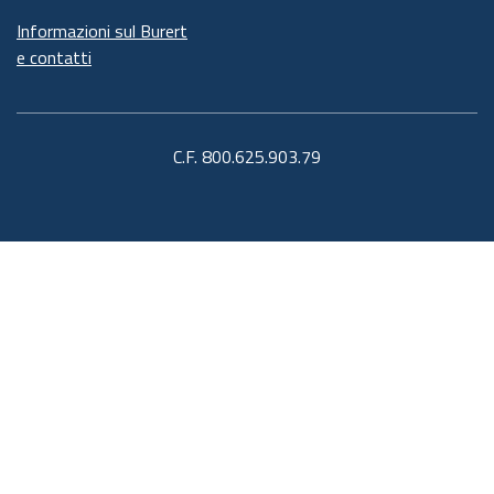
Informazioni sul Burert
e contatti
C.F. 800.625.903.79