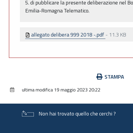
5. di pubblicare la presente deliberazione nel Bo
Emilia-Romagna Telematico.
allegato delibera 999 2018 -.pdf
-
11.3 KB
Azioni
STAMPA
sul
ultima modifica
19 maggio 2023 20:22
documento
Non hai trovato quello che cerchi ?
Piè