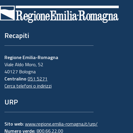
di
pagina
Recapiti
Regione Emilia-Romagna
Viale Aldo Moro, 52
40127 Bologna
Centralino
051 5271
Cerca telefoni o indirizzi
URP
Sito web:
www.regione.emilia-romagna.it/urp/
Numero verde:
800.66.22.00