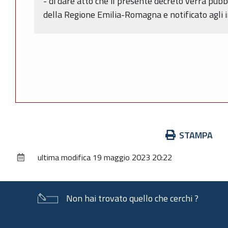
- di dare atto che il presente decreto verrà pubbl
della Regione Emilia-Romagna e notificato agli i
Azioni
STAMPA
sul
ultima modifica
19 maggio 2023 20:22
documento
Non hai trovato quello che cerchi ?
Piè