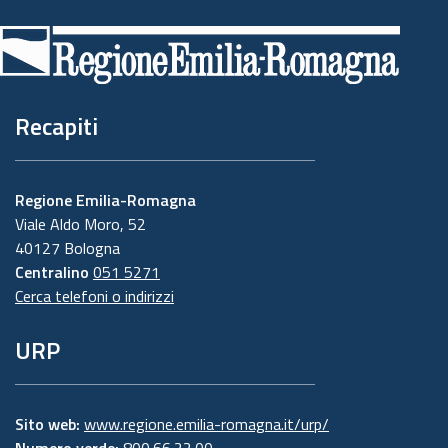
di
pagina
Recapiti
Regione Emilia-Romagna
Viale Aldo Moro, 52
40127 Bologna
Centralino
051 5271
Cerca telefoni o indirizzi
URP
Sito web:
www.regione.emilia-romagna.it/urp/