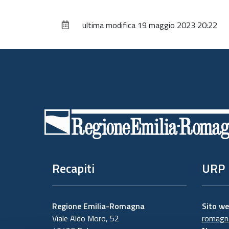
ultima modifica
19 maggio 2023 20:22
Piè
di
pagina
Recapiti
URP
Regione Emilia-Romagna
Sito w
Viale Aldo Moro, 52
romagna