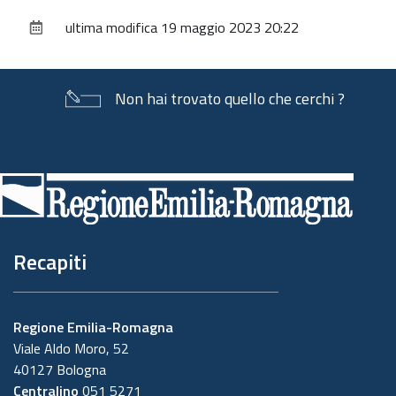
sul
ultima modifica
19 maggio 2023 20:22
documento
Non hai trovato quello che cerchi ?
Piè
di
pagina
Recapiti
Regione Emilia-Romagna
Viale Aldo Moro, 52
40127 Bologna
Centralino
051 5271