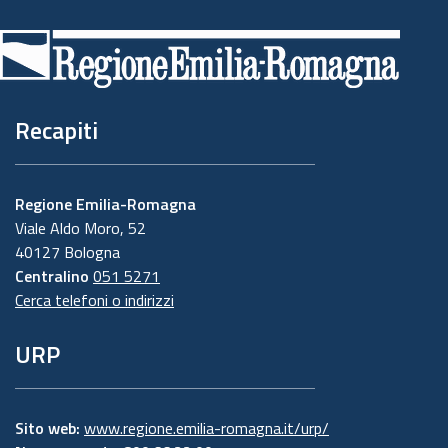
di
pagina
Recapiti
Regione Emilia-Romagna
Viale Aldo Moro, 52
40127 Bologna
Centralino
051 5271
Cerca telefoni o indirizzi
URP
Sito web:
www.regione.emilia-romagna.it/urp/