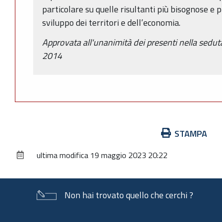
particolare su quelle risultanti più bisognose e pi
sviluppo dei territori e dell’economia.
Approvata all'unanimità dei presenti nella sedut
2014
Azioni
STAMPA
sul
ultima modifica
19 maggio 2023 20:22
documento
Non hai trovato quello che cerchi ?
Piè