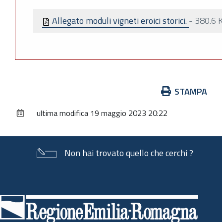
Allegato moduli vigneti eroici storici.
-
380.6 
Azioni
STAMPA
sul
ultima modifica
19 maggio 2023 20:22
documento
Non hai trovato quello che cerchi ?
Piè
di
pagina