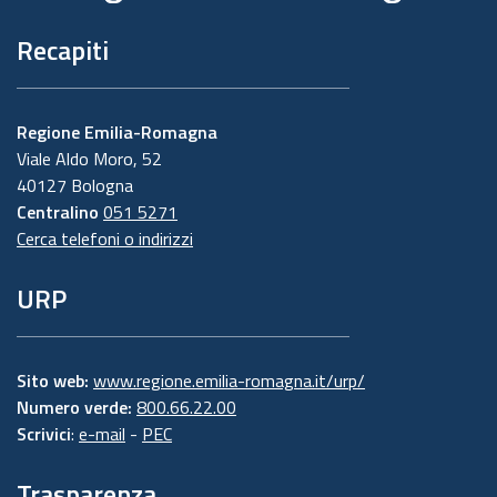
Recapiti
Regione Emilia-Romagna
Viale Aldo Moro, 52
40127 Bologna
Centralino
051 5271
Cerca telefoni o indirizzi
URP
Sito web:
www.regione.emilia-romagna.it/urp/
Numero verde:
800.66.22.00
Scrivici
:
e-mail
-
PEC
Trasparenza