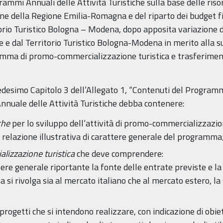
mmi Annuali delle Attività Turistiche sulla base delle risor
ione della Regione Emilia-Romagna e del riparto dei budget fi
itorio Turistico Bologna – Modena, dopo apposita variazione 
he e dal Territorio Turistico Bologna-Modena in merito alla 
amma di promo-commercializzazione turistica e trasferimen
medesimo Capitolo 3 dell’Allegato 1, “Contenuti del Programm
nuale delle Attività Turistiche debba contenere:
che
per lo sviluppo dell’attività di promo-commercializzazione
 relazione illustrativa di carattere generale del programma
izzazione turistica
che deve comprendere:
tere generale riportante la fonte delle entrate previste e 
a si rivolga sia al mercato italiano che al mercato estero, l
 progetti che si intendono realizzare, con indicazione di obie