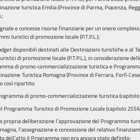
azione turistica Emilia (Province di Parma, Piacenza, Reggio
.;
nate e concesse risorse finanziarie per un onere complessi
mi turistici di promozione locale (P.T.P.L.);
udget disponibili destinati alle Destinazioni turistiche e al
ristici di promozione locale (P.T.P.L.), in considerazione d
gramma di promo-commercializzazione turistica e Programma t
tinazione Turistica Romagna (Province di Ferrara, Forlì-Cese
 così ripartito:
Programma di promo-commercializzazione turistica (capitolo
el Programma Turistico di Promozione Locale (capitolo 2556
a propria deliberazione l’approvazione del Programma turisti
omagna, l’assegnazione e concessione del relativo finanzia
to dell’atto il Programma non era ancora stato definito;