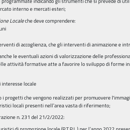
ni programmate indicando gli strumenti che si prevede di utiliz
rcato interno e mercati esteri;
ione Locale
che deve comprendere:
uni
venti di accoglienza, che gli interventi di animazione e int
che le eventuali azioni di valorizzazione delle professionalit
le attività formative atte a favorire lo sviluppo di forme in
i interesse locale
o i progetti che vengono realizzati per promuovere l'immagine
uristici locali presenti nell’area vasta di riferimento;
erazione n. 231 del 21/2/2022:
ristici di promozione locale (P.T.P.L.) per l’anno 2022 prese