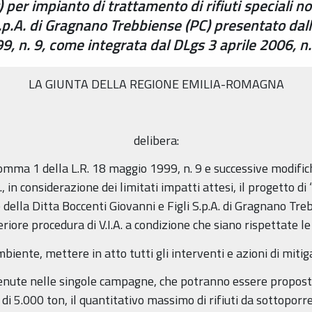
 per impianto di trattamento di rifiuti speciali no
S.p.A. di Gragnano Trebbiense (PC) presentato dal
999, n. 9, come integrata dal DLgs 3 aprile 2006, n.
LA GIUNTA DELLA REGIONE EMILIA-ROMAGNA
delibera:
0, comma 1 della L.R. 18 maggio 1999, n. 9 e successive modifi
, in considerazione dei limitati impatti attesi, il progetto di
e della Ditta Boccenti Giovanni e Figli S.p.A. di Gragnano Tre
teriore procedura di V.I.A. a condizione che siano rispettate le
mbiente, mettere in atto tutti gli interventi e azioni di miti
tenute nelle singole campagne, che potranno essere propos
di 5.000 ton, il quantitativo massimo di rifiuti da sottoporr