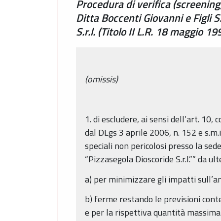
Procedura di verifica (screening)
Ditta Boccenti Giovanni e Figli 
S.r.l. (Titolo II L.R. 18 maggio 1
(omissis)
1. di escludere, ai sensi dell’art. 1
dal DLgs 3 aprile 2006, n. 152 e s.m.i.
speciali non pericolosi presso la sed
“Pizzasegola Dioscoride S.r.l.”” da ul
a) per minimizzare gli impatti sull’a
b) ferme restando le previsioni con
e per la rispettiva quantità massima 