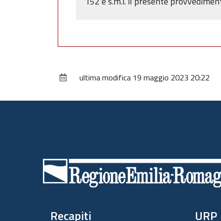
152 e s.m.i. il presente provvediment
ultima modifica
19 maggio 2023 20:22
Piè
di
pagina
Recapiti
URP