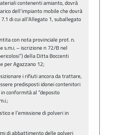
materiali contenenti amianto, dovrà
carico dell’impianto mobile che dovrà
7.1 di cui all’Allegato 1, suballegato
tita con nota provinciale prot. n.
 s.m.i. – iscrizione n 72/B nel
ericolosi”) della Ditta Boccenti
ale per Agazzano 12;
zionare i rifiuti ancora da trattare,
 essere predisposti idonei contenitori
i in conformità al “deposito
.i.;
tico e l’emissione di polveri in
emi di abbattimento delle polveri