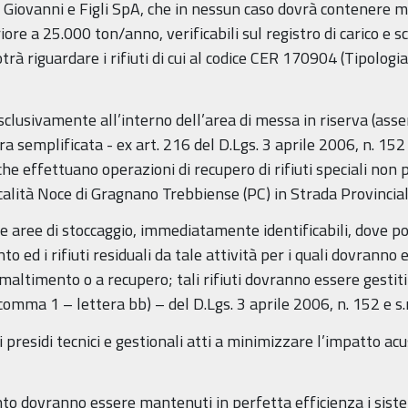
i Giovanni e Figli SpA, che in nessun caso dovrà contenere 
e a 25.000 ton/anno, verificabili sul registro di carico e s
trà riguardare i rifiuti di cui al codice CER 170904 (Tipologia 
clusivamente all’interno dell’area di messa in riserva (assen
 semplificata - ex art. 216 del D.Lgs. 3 aprile 2006, n. 152 e
he effettuano operazioni di recupero di rifiuti speciali non p
località Noce di Gragnano Trebbiense (PC) in Strada Provinci
 aree di stoccaggio, immediatamente identificabili, dove posi
to ed i rifiuti residuali da tale attività per i quali dovranno
smaltimento o a recupero; tali rifiuti dovranno essere gestit
omma 1 – lettera bb) – del D.Lgs. 3 aprile 2006, n. 152 e s.m
 presidi tecnici e gestionali atti a minimizzare l’impatto acus
nto dovranno essere mantenuti in perfetta efficienza i sist