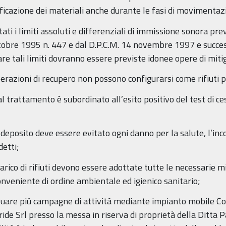
icazione dei materiali anche durante le fasi di movimentaz
i i limiti assoluti e differenziali di immissione sonora pre
tobre 1995 n. 447 e dal D.P.C.M. 14 novembre 1997 e success
rare tali limiti dovranno essere previste idonee opere di mitig
operazioni di recupero non possono configurarsi come rifiuti p
 dal trattamento è subordinato all’esito positivo del test di ce
i deposito deve essere evitato ogni danno per la salute, l’inc
detti;
carico di rifiuti devono essere adottate tutte le necessarie m
conveniente di ordine ambientale ed igienico sanitario;
ffettuare più campagne di attività mediante impianto mobil
ide Srl presso la messa in riserva di proprietà della Ditta P