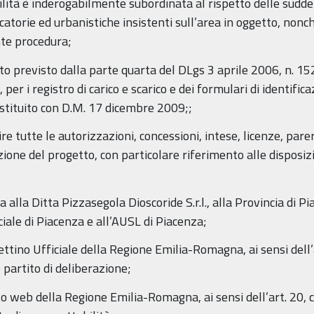
ità è inderogabilmente subordinata al rispetto delle suddett
atorie ed urbanistiche insistenti sull’area in oggetto, nonch
nte procedura;
to previsto dalla parte quarta del DLgs 3 aprile 2006, n. 152
 per i registro di carico e scarico e dei formulari di identific
) istituito con D.M. 17 dicembre 2009;;
ire tutte le autorizzazioni, concessioni, intese, licenze, pa
one del progetto, con particolare riferimento alle disposizio
a alla Ditta Pizzasegola Dioscoride S.r.l., alla Provincia di
iale di Piacenza e all’AUSL di Piacenza;
lettino Ufficiale della Regione Emilia-Romagna, ai sensi dell
e partito di deliberazione;
ito web della Regione Emilia-Romagna, ai sensi dell’art. 20,