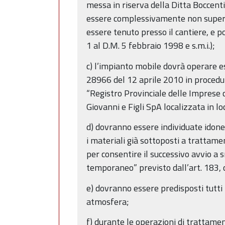
messa in riserva della Ditta Boccent
essere complessivamente non superior
essere tenuto presso il cantiere, e po
1 al D.M. 5 febbraio 1998 e s.m.i.);
c) l’impianto mobile dovrà operare es
28966 del 12 aprile 2010 in procedura
“Registro Provinciale delle Imprese c
Giovanni e Figli SpA localizzata in 
d) dovranno essere individuate idonee
i materiali già sottoposti a trattamen
per consentire il successivo avvio a 
temporaneo” previsto dall’art. 183, c
e) dovranno essere predisposti tutti i
atmosfera;
f) durante le operazioni di trattame