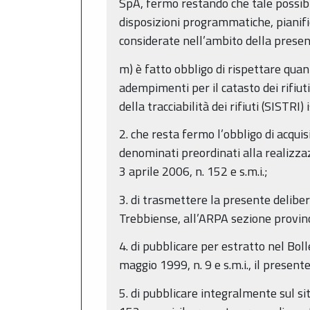
SpA, fermo restando che tale possibil
disposizioni programmatiche, pianific
considerate nell’ambito della prese
m) è fatto obbligo di rispettare quan
adempimenti per il catasto dei rifiuti,
della tracciabilità dei rifiuti (SISTRI
2. che resta fermo l’obbligo di acquis
denominati preordinati alla realizzazi
3 aprile 2006, n. 152 e s.m.i.;
3. di trasmettere la presente deliber
Trebbiense, all’ARPA sezione provinc
4. di pubblicare per estratto nel Bol
maggio 1999, n. 9 e s.m.i., il present
5. di pubblicare integralmente sul s