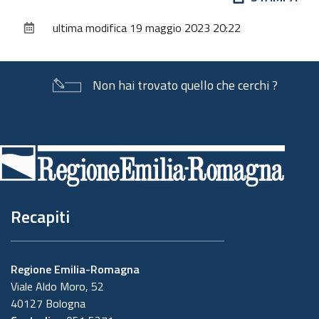
sul
ultima modifica
19 maggio 2023 20:22
documento
Non hai trovato quello che cerchi ?
Piè
di
pagina
Recapiti
Regione Emilia-Romagna
Viale Aldo Moro, 52
40127 Bologna