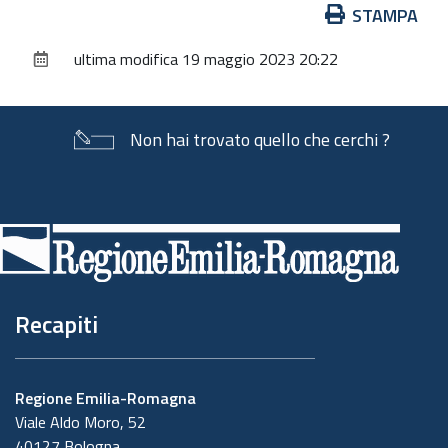
Azioni
STAMPA
sul
ultima modifica
19 maggio 2023 20:22
documento
Non hai trovato quello che cerchi ?
Piè
di
pagina
Recapiti
Regione Emilia-Romagna
Viale Aldo Moro, 52
40127 Bologna