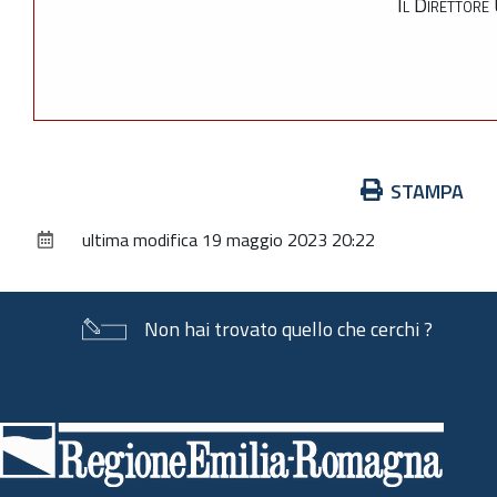
Il Direttore
Azioni
STAMPA
sul
ultima modifica
19 maggio 2023 20:22
documento
Non hai trovato quello che cerchi ?
Piè
di
pagina