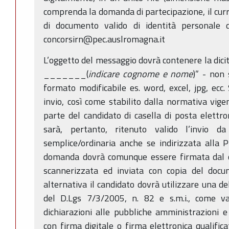
comprenda la domanda di partecipazione, il curri
di documento valido di identità personale de
concorsirn@pec.auslromagna.it
L’oggetto del messaggio dovrà contenere la di
_______(
indicare cognome e nome
)” - non 
formato modificabile es. word, excel, jpg, ecc. 
invio, così come stabilito dalla normativa vigen
parte del candidato di casella di posta elettro
sarà, pertanto, ritenuto valido l’invio da
semplice/ordinaria anche se indirizzata alla 
domanda dovrà comunque essere firmata dal c
scannerizzata ed inviata con copia del docum
alternativa il candidato dovrà utilizzare una de
del D.Lgs 7/3/2005, n. 82 e s.m.i., come v
dichiarazioni alle pubbliche amministrazioni e
con firma digitale o firma elettronica qualifica