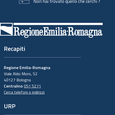
Non hai trovato quello che cerchi ?
Piè
di
pagina
Recapiti
Regione Emilia-Romagna
Viale Aldo Moro, 52
40127 Bologna
Centralino
051 5271
Cerca telefoni o indirizzi
URP