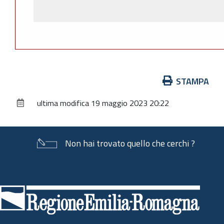
Azioni
STAMPA
sul
ultima modifica
19 maggio 2023 20:22
documento
Non hai trovato quello che cerchi ?
Piè
di
pagina