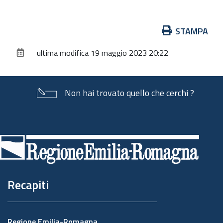
Azioni
STAMPA
sul
ultima modifica
19 maggio 2023 20:22
documento
Non hai trovato quello che cerchi ?
Piè
di
pagina
Recapiti
Regione Emilia-Romagna