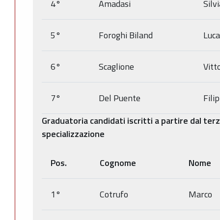
4°
Amadasi
Silv
5°
Foroghi Biland
Luca
6°
Scaglione
Vitt
7°
Del Puente
Fili
Graduatoria candidati iscritti a partire dal ter
specializzazione
Pos.
Cognome
Nome
1°
Cotrufo
Marco