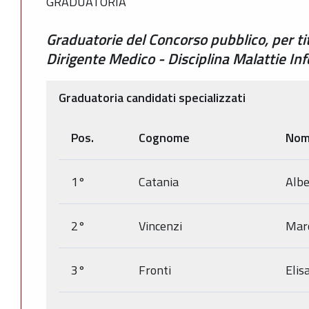
GRADUATORIA
Graduatorie del Concorso pubblico, per tit
Dirigente Medico - Disciplina Malattie Inf
Graduatoria candidati specializzati
Pos.
Cognome
No
1°
Catania
Albe
2°
Vincenzi
Marc
3°
Fronti
Elis