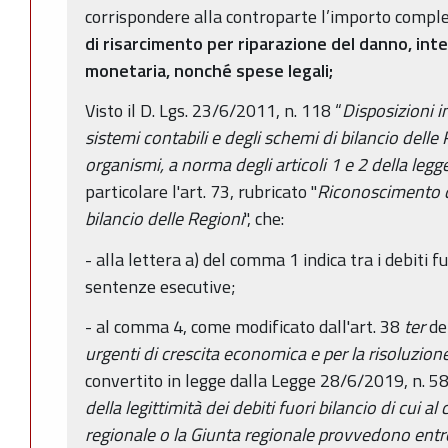
corrispondere alla controparte l’importo comple
di risarcimento per riparazione del danno, inte
monetaria, nonché spese legali;
Visto il D. Lgs. 23/6/2011, n. 118 “
Disposizioni i
sistemi contabili e degli schemi di bilancio delle R
organismi, a norma degli articoli 1 e 2 della leg
particolare l'art. 73, rubricato "
Riconoscimento di 
bilancio delle Regioni
", che:
- alla lettera a) del comma 1 indica tra i debiti fu
sentenze esecutive;
- al comma 4, come modificato dall'art. 38
ter
del
urgenti di crescita economica e per la risoluzione 
convertito in legge dalla Legge 28/6/2019, n. 58,
della legittimità dei debiti fuori bilancio di cui al
regionale o la Giunta regionale provvedono entro