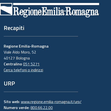
di
pagina
Recapiti
Regione Emilia-Romagna
Viale Aldo Moro, 52
40127 Bologna
Centralino
051 5271
Cerca telefoni o indirizzi
URP
Sito web:
www.regione.emilia-romagna.it/urp/
Numero verde:
800.66.22.00