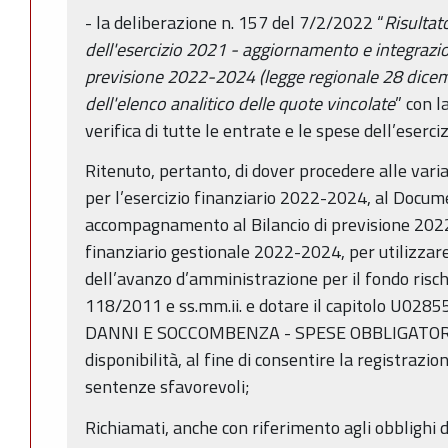
- la deliberazione n. 157 del 7/2/2022 “
Risultat
dell'esercizio 2021 - aggiornamento e integrazion
previsione 2022-2024 (legge regionale 28 dicem
dell'elenco analitico delle quote vincolate
” con l
verifica di tutte le entrate e le spese dell’eserci
Ritenuto, pertanto, di dover procedere alle varia
per l’esercizio finanziario 2022-2024, al Docum
accompagnamento al Bilancio di previsione 202
finanziario gestionale 2022-2024, per utilizzar
dell’avanzo d’amministrazione per il fondo rischi l
118/2011 e ss.mm.ii. e dotare il capitolo U0
DANNI E SOCCOMBENZA - SPESE OBBLIGATORIE”
disponibilità, al fine di consentire la registrazi
sentenze sfavorevoli;
Richiamati, anche con riferimento agli obblighi d