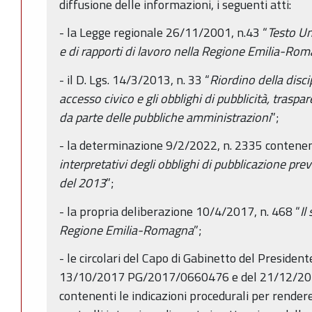
diffusione delle informazioni, i seguenti atti:
- la Legge regionale 26/11/2001, n.43 “
Testo Un
e di rapporti di lavoro nella Regione Emilia-Ro
- il D. Lgs. 14/3/2013, n. 33 “
Riordino della discip
accesso civico e gli obblighi di pubblicità, trasp
da parte delle pubbliche amministrazioni
”;
- la determinazione 9/2/2022, n. 2335 contenen
interpretativi degli obblighi di pubblicazione prev
del 2013
”;
- la propria deliberazione 10/4/2017, n. 468 “
Il
Regione Emilia-Romagna
”;
- le circolari del Capo di Gabinetto del President
13/10/2017 PG/2017/0660476 e del 21/12/2
contenenti le indicazioni procedurali per rendere