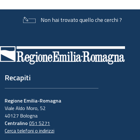
Non hai trovato quello che cerchi ?
Piè
di
pagina
Recapiti
Regione Emilia-Romagna
Viale Aldo Moro, 52
40127 Bologna
Centralino
051 5271
Cerca telefoni o indirizzi