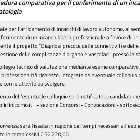
cedura comparativa per il conferimento di un inca
atologia
e per l'affidamento di incarichi di lavoro autonomo, ai sens
nferimento di un incarico libero professionale a favore di un
rente il progetto “Diagnosi precoce delle connettiviti e delle
gestione delle complicanze d’organo e vascolari” presso la 
ollegio tecnico di valutazione mediante esame comparativo d
e professionalità richieste, integrata da eventuale colloqui
e con le attività da svolgere.
mento dell’eventuale colloquio sarà notificata ai candidati m
liclinico.mo.it ” - sezione Concorsi - Convocazioni - sottosez
correnza sarà fissata in ragione dei tempi necessari all’esp
to in complessivi € 32.220,00.