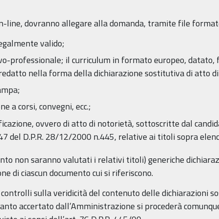
n-line, dovranno allegare alla domanda, tramite file formato p
egalmente valido;
vo-professionale; il curriculum in formato europeo, datato
edatto nella forma della dichiarazione sostitutiva di atto di
tampa;
ne a corsi, convegni, ecc.;
ificazione, ovvero di atto di notorietà, sottoscritte dal candi
47 del D.P.R. 28/12/2000 n.445, relative ai titoli sopra elenc
o non saranno valutati i relativi titoli) generiche dichiaraz
ne di ciascun documento cui si riferiscono.
ntrolli sulla veridicità del contenuto delle dichiarazioni sos
uanto accertato dall’Amministrazione si procederà comunque