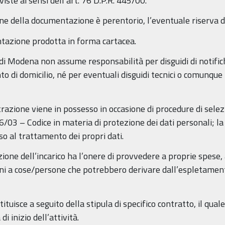
viste ai sensi dell’art. 76 D.P.R. 445/00.
ne della documentazione è perentorio, l’eventuale riserva di 
tazione prodotta in forma cartacea.
di Modena non assume responsabilità per disguidi di notifi
di domicilio, né per eventuali disguidi tecnici o comunque im
istrazione viene in possesso in occasione di procedure di sele
 196/03 – Codice in materia di protezione dei dati personali;
so al trattamento dei propri dati.
zione dell’incarico ha l’onere di provvedere a proprie spese, 
nni a cose/persone che potrebbero derivare dall’espletamento 
tuisce a seguito della stipula di specifico contratto, il quale
 inizio dell’attività.