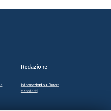
sul
documento
Redazione
te
Informazioni sul Burert
e contatti
à