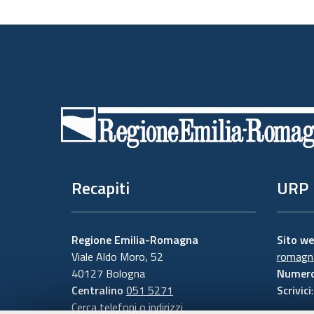
Piè
di
pagina
Recapiti
URP
Regione Emilia-Romagna
Sito w
Viale Aldo Moro, 52
romagna
40127 Bologna
Numero
Centralino
051 5271
Scrivici
Cerca telefoni o indirizzi